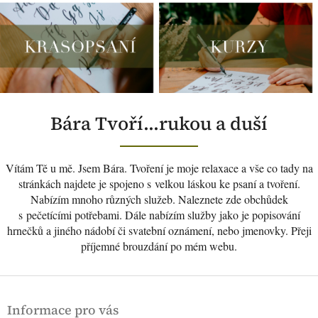
B
Bára Tvoří...rukou a duší
á
r
a
Vítám Tě u mě. Jsem Bára. Tvoření je moje relaxace a vše co tady na
T
stránkách najdete je spojeno s velkou láskou ke psaní a tvoření.
v
Nabízím mnoho různých služeb. Naleznete zde obchůdek
o
s pečetícími potřebami. Dále nabízím služby jako je popisování
hrnečků a jiného nádobí či svatební oznámení, nebo jmenovky. Přeji
ř
příjemné brouzdání po mém webu.
í
.
Z
.
á
.
Informace pro vás
p