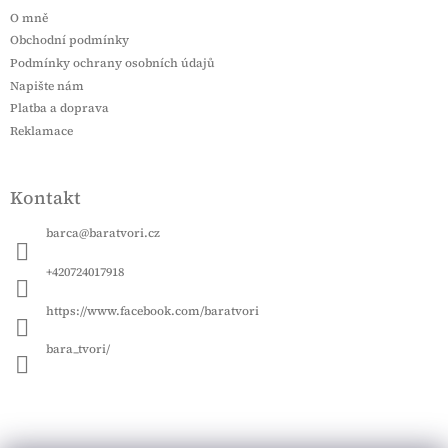
r
a
O mně
t
u
Obchodní podmínky
í
k
Podmínky ochrany osobních údajů
o
Napište nám
Platba a doprava
u
Reklamace
a
d
u
Kontakt
š
barca
@
baratvori.cz
í
+420724017918
https://www.facebook.com/baratvori
bara_tvori/