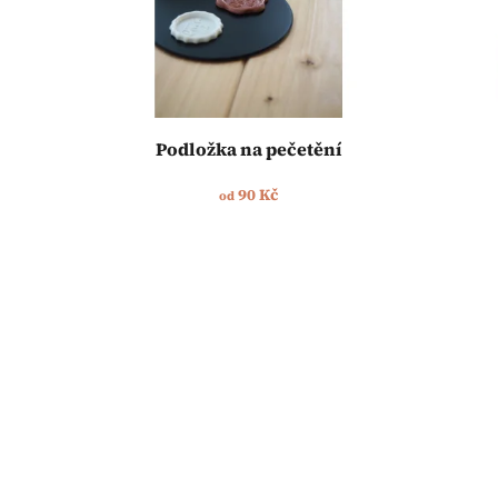
Podložka na pečetění
90 Kč
od