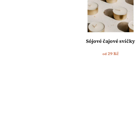
t
r
ů
o
d
u
k
t
Sójové čajové svíčky
ů
29 Kč
od