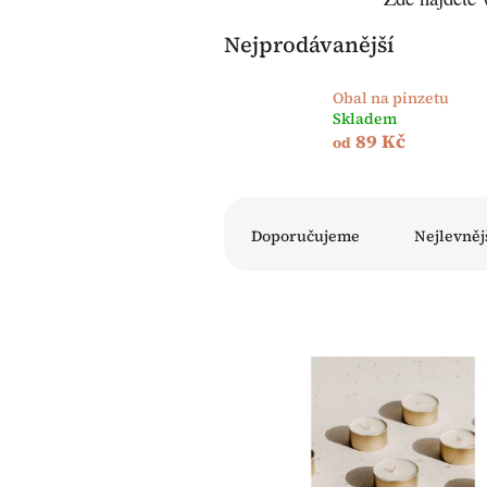
Nejprodávanější
Obal na pinzetu
Skladem
89 Kč
od
Ř
a
Doporučujeme
Nejlevněj
z
e
n
í
p
V
r
ý
o
p
d
i
u
s
k
p