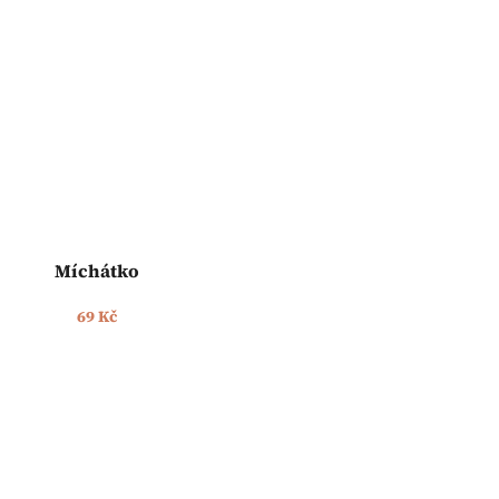
Míchátko
69 Kč