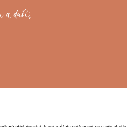
veškeré příslušenství, které můžete potřebovat pro vaše chvíle