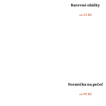
Barevné obálky
25 Kč
od
Formička na pečeť
99 Kč
od