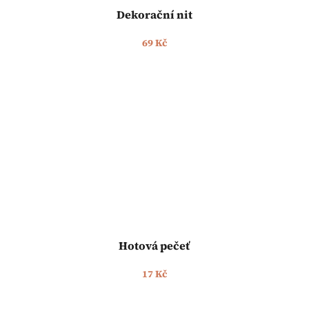
Dekorační nit
69 Kč
Hotová pečeť
17 Kč