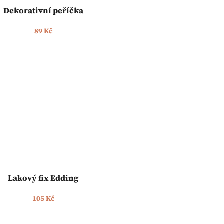
Dekorativní peříčka
89 Kč
Lakový fix Edding
105 Kč