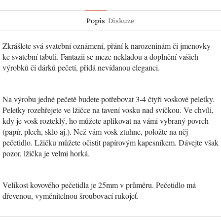
Twitter
Facebook
Popis
Diskuze
Zkrášlete svá svatební oznámení, přání k narozeninám či jmenovky
ke svatební tabuli. Fantazii se meze nekladou a doplnění vašich
výrobků či dárků pečetí, přidá nevídanou eleganci.
Na výrobu jedné pečetě budete potřebovat 3-4 čtyři voskové peletky.
Peletky rozehřejete ve lžičce na tavení vosku nad svíčkou. Ve chvíli,
kdy je vosk rozteklý, ho můžete aplikovat na vámi vybraný povrch
(papír, plech, sklo aj.). Než vám vosk ztuhne, položte na něj
pečetidlo. Lžičku můžete očistit papírovým kapesníkem. Dávejte však
pozor, lžička je velmi horká.
Velikost kovového pečetidla je 25mm v průměru. Pečetidlo má
dřevenou, vyměnitelnou šroubovací rukojeť.