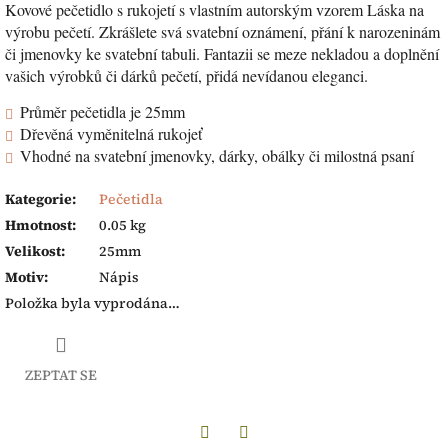
Kovové pečetidlo s rukojetí s vlastním autorským vzorem Láska na
výrobu pečetí. Zkrášlete svá svatební oznámení, přání k narozeninám
či jmenovky ke svatební tabuli. Fantazii se meze nekladou a doplnění
vašich výrobků či dárků pečetí, přidá nevídanou eleganci.
Průměr pečetidla je 25mm
Dřevěná vyměnitelná rukojeť
Vhodné na svatební jmenovky, dárky, obálky či milostná psaní
Kategorie
:
Pečetidla
Hmotnost
:
0.05 kg
Velikost
:
25mm
Motiv
:
Nápis
Položka byla vyprodána…
ZEPTAT SE