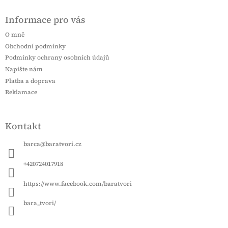
Z
á
Informace pro vás
p
a
O mně
t
Obchodní podmínky
í
Podmínky ochrany osobních údajů
Napište nám
Platba a doprava
Reklamace
Kontakt
barca
@
baratvori.cz
+420724017918
https://www.facebook.com/baratvori
bara_tvori/