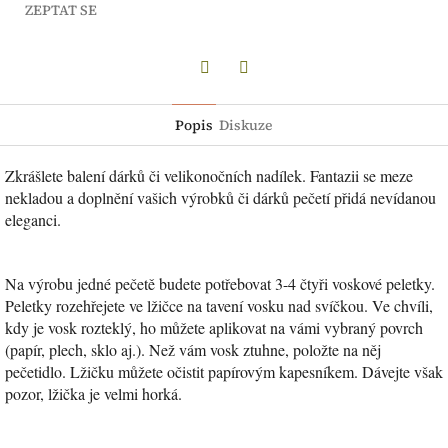
ZEPTAT SE
Twitter
Facebook
Popis
Diskuze
Zkrášlete balení dárků či velikonočních nadílek. Fantazii se meze
nekladou a doplnění vašich výrobků či dárků pečetí přidá nevídanou
eleganci.
Na výrobu jedné pečetě budete potřebovat 3-4 čtyři voskové peletky.
Peletky rozehřejete ve lžičce na tavení vosku nad svíčkou. Ve chvíli,
kdy je vosk rozteklý, ho můžete aplikovat na vámi vybraný povrch
(papír, plech, sklo aj.). Než vám vosk ztuhne, položte na něj
pečetidlo. Lžičku můžete očistit papírovým kapesníkem. Dávejte však
pozor, lžička je velmi horká.