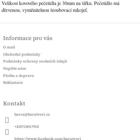
Velikost kovového pečetidla je 30mm na šířku. Pečetidlo má
dřevenou, vyměnitelnou šroubovací rukojeť.
Z
á
Informace pro vás
p
a
O mně
t
Obchodní podmínky
í
Podmínky ochrany osobních údajů
Napište nám
Platba a doprava
Reklamace
Kontakt
barca
@
baratvori.cz
+420724017918
https://www.facebook.com/baratvori