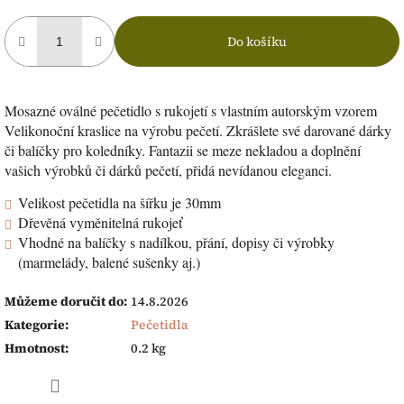
Do košíku
Mosazné oválné pečetidlo s rukojetí s vlastním autorským vzorem
Velikonoční kraslice na výrobu pečetí. Zkrášlete své darované dárky
či balíčky pro koledníky. Fantazii se meze nekladou a doplnění
vašich výrobků či dárků pečetí, přidá nevídanou eleganci.
Velikost pečetidla na šířku je 30mm
Dřevěná vyměnitelná rukojeť
Vhodné na balíčky s nadílkou, přání, dopisy či výrobky
(marmelády, balené sušenky aj.)
Můžeme doručit do:
14.8.2026
Kategorie
:
Pečetidla
Hmotnost
:
0.2 kg