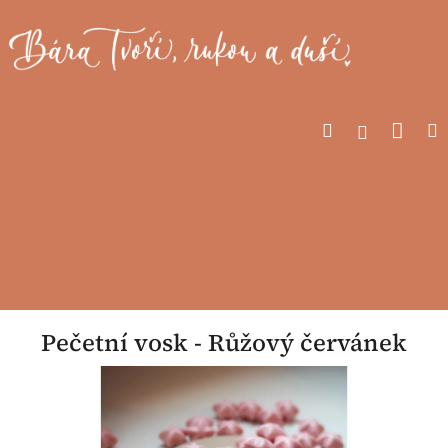
Přejít
na
obsah
Nák
Hledat
Přihlášen
koší
Pečetní vosk - Růžový červánek