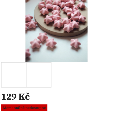
129 Kč
Měrná
Momentálně nedostupné
cena: