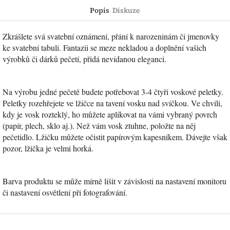
Popis
Diskuze
Zkrášlete svá svatební oznámení, přání k narozeninám či jmenovky
ke svatební tabuli. Fantazii se meze nekladou a doplnění vašich
výrobků či dárků pečetí, přidá nevídanou eleganci.
Na výrobu jedné pečetě budete potřebovat 3-4 čtyři voskové peletky.
Peletky rozehřejete ve lžičce na tavení vosku nad svíčkou. Ve chvíli,
kdy je vosk rozteklý, ho můžete aplikovat na vámi vybraný povrch
(papír, plech, sklo aj.). Než vám vosk ztuhne, položte na něj
pečetidlo. Lžičku můžete očistit papírovým kapesníkem. Dávejte však
pozor, lžička je velmi horká.
Barva produktu se může mírně lišit v závislosti na nastavení monitoru
či nastavení osvětlení při fotografování.
Z