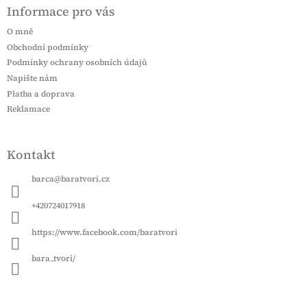
á
Informace pro vás
p
a
O mně
t
Obchodní podmínky
í
Podmínky ochrany osobních údajů
Napište nám
Platba a doprava
Reklamace
Kontakt
barca
@
baratvori.cz
+420724017918
https://www.facebook.com/baratvori
bara_tvori/