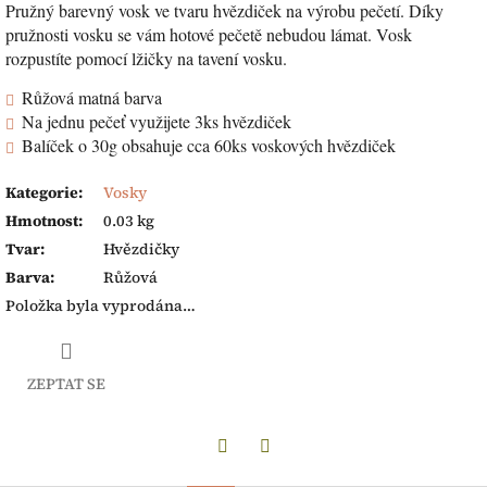
Pružný barevný vosk ve tvaru hvězdiček na výrobu pečetí. Díky
pružnosti vosku se vám hotové pečetě nebudou lámat. Vosk
rozpustíte pomocí lžičky na tavení vosku.
Růžová matná barva
Na jednu pečeť využijete 3ks hvězdiček
Balíček o 30g obsahuje cca 60ks voskových hvězdiček
Kategorie
:
Vosky
Hmotnost
:
0.03 kg
Tvar
:
Hvězdičky
Barva
:
Růžová
Položka byla vyprodána…
ZEPTAT SE
Twitter
Facebook